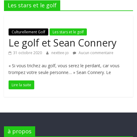
Les stars et le golf
Chaîne
Youtube
Culturellement Golf
Les stars et le golf
Le golf et Sean Connery
de
31 octobre 2020
nexttee-jo
Aucun commentaire
trois
« Si vous trichez au golf, vous serez le perdant, car vous
trompez votre seule personne… » Sean Connery. Le
copains
Lire la suite
Le
blog
Golf
de
passionnés
de
à propos
la