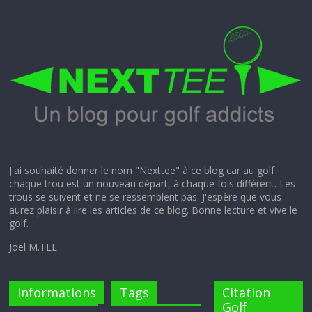
petite
balle
blanche
J'ai souhaité donner le nom "Nexttee" à ce blog car au golf
chaque trou est un nouveau départ, à chaque fois différent. Les
trous se suivent et ne se ressemblent pas. J'espère que vous
aurez plaisir à lire les articles de ce blog. Bonne lecture et vive le
golf.
Joël M.TEE
Informations
Tags
Citation
Golf