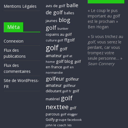
balle
avis de golf
Mentions Légales
« Le coup le pus
de golf
balles
important au golf
blog
jaunes
est le prochain »
Méta
golf
Ben Hogan
bunker
copains au golf
« Si vous trichez au
ffgolf
Connexion
culture golf
golf
, vous serez le
golf
perdant, car vous
golf
Flux des
trompez votre
amateur
publications
golf at
seule personne… »
golf blog
golf
home
Sean Connery
Flux des
en france
golf en
commentaires
normandie
golfeur
golfeur
Site de WordPress-
amateur
golfeur
FR
débutant
golf
golf fr
golf
matériel
nexttee
golf
parcous
golf vlogger
Golfy
groupe facebook
john le coach
les