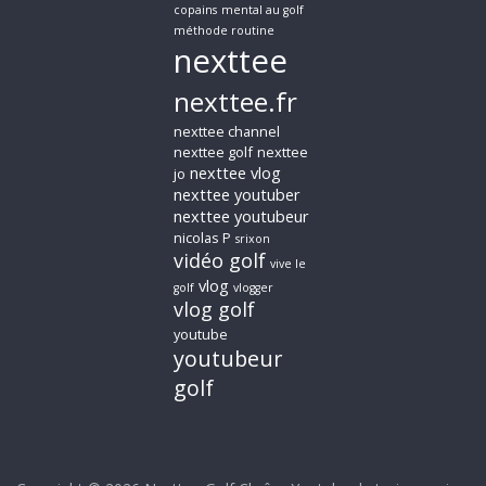
copains
mental au golf
méthode routine
nexttee
nexttee.fr
nexttee channel
nexttee golf
nexttee
nexttee vlog
jo
nexttee youtuber
nexttee youtubeur
nicolas P
srixon
vidéo golf
vive le
vlog
golf
vlogger
vlog golf
youtube
youtubeur
golf