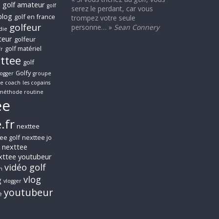
f
golf amateur
golf
serez le perdant, car vous
blog
golf en france
trompez votre seule
golfeur
personne… »
Sean Connery
die
teur
golfeur
golf matériel
fr
xttee
golf
Golfy
logger
groupe
le coach
les copains
méthode routine
ee
.fr
nexttee
ee golf
nexttee jo
nexttee
xttee youtubeur
vidéo golf
n
vlog
g
vlogger
youtubeur
e