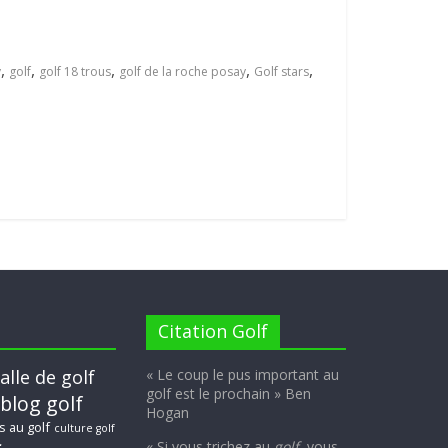
,
,
,
,
,
y
golf
golf 18 trous
golf de la roche posay
Golf stars
Citation Golf
alle de golf
« Le coup le pus important au
golf est le prochain » Ben
blog golf
Hogan
s au golf
culture golf
« Si vous trichez au
golf
, vous