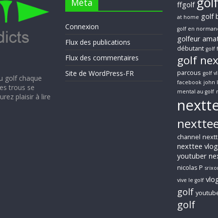
gol
Méta
ffgolf
golf 
at home
Connexion
golf en norman
golfeur ama
Flux des publications
débutant
golf 
golf ne
Flux des commentaires
parcous
Site de WordPress-FR
golf v
au golf chaque
facebook
john 
Les trous se
mental au golf
ez plaisir à lire
nextt
nexttee
channel
nextt
nexttee vlog
youtuber
ne
nicolas P
srixo
vlo
vive le golf
golf
youtub
golf