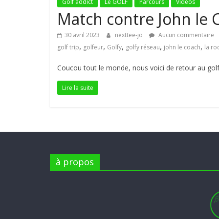
Golf addict
Le GOLF
Parcours
Vidéos
Match contre John le C
30 avril 2023
nexttee-jo
Aucun commentaire
,
,
,
,
,
golf trip
golfeur
Golfy
golfy réseau
john le coach
la ro
Coucou tout le monde, nous voici de retour au gol
Lire la suite
à propos