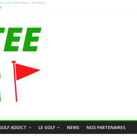
neur au salon du Golf
?
U GOLF BLUEGREEN RENNES SAINT JACQUES
e en Hollande sur le pitch and putt Delfland #golf #putt #pitchandputt
Coach partie 2/Fin
GOLF ADDICT
LE GOLF
NEWS
NOS PARTENAIRES