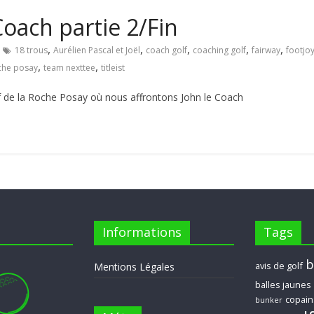
oach partie 2/Fin
,
,
,
,
,
18 trous
Aurélien Pascal et Joël
coach golf
coaching golf
fairway
footjo
,
,
che posay
team nexttee
titleist
f de la Roche Posay où nous affrontons John le Coach
Informations
Tags
b
avis de golf
Mentions Légales
balles jaunes
copain
bunker