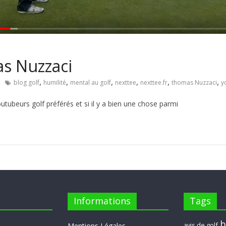
s Nuzzaci
,
,
,
,
,
,
blog golf
humilité
mental au golf
nexttee
nexttee.fr
thomas Nuzzaci
y
tubeurs golf préférés et si il y a bien une chose parmi
Informations
Tags
b
avis de golf
Mentions Légales