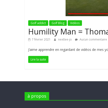
Golf addict
Golf Blog
Vidéos
Humility Man = Thoma
7 février 2021
nexttee-jo
Aucun commentaire
J’aime apprendre en regardant de vidéos de mes you
Lire la suite
à propos