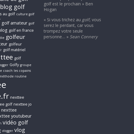
golf est le prochain » Ben
blog golf
Hogan
s au golf
culture golf
f
« Si vous trichez au
golf
, vous
golf amateur
golf
serez le perdant, car vous
blog
golf en france
trompez votre seule
golfeur
personne… »
Sean Connery
die
teur
golfeur
golf matériel
fr
xttee
golf
Golfy
logger
groupe
le coach
les copains
méthode routine
ee
.fr
nexttee
ee golf
nexttee jo
nexttee
xttee youtubeur
vidéo golf
n
vlog
g
vlogger