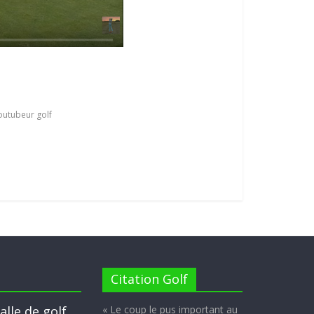
outubeur golf
Citation Golf
alle de golf
« Le coup le pus important au