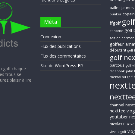
balles jaunes
copain
bunker
gol
Méta
ffgolf
golf 
at home
Connexion
golf en norman
golfeur ama
Flux des publications
débutant
golf 
golf ne
Flux des commentaires
parcous
Site de WordPress-FR
golf v
au golf chaque
facebook
john 
Les trous se
mental au golf
ez plaisir à lire
nextt
nexttee
channel
nextt
nexttee vlog
youtuber
ne
nicolas P
srixo
vlo
vive le golf