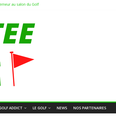
neur au salon du Golf
?
U GOLF BLUEGREEN RENNES SAINT JACQUES
e en Hollande sur le pitch and putt Delfland #golf #putt #pitchandputt
Coach partie 2/Fin
GOLF ADDICT
LE GOLF
NEWS
NOS PARTENAIRES