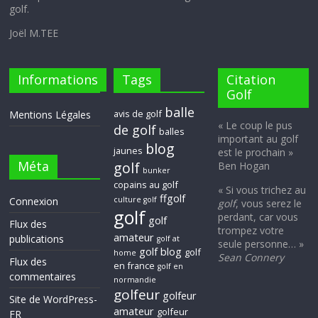
golf.
Joël M.TEE
Informations
Tags
Citation
Golf
balle
avis de golf
Mentions Légales
« Le coup le pus
de golf
balles
important au golf
blog
jaunes
est le prochain »
Méta
golf
Ben Hogan
bunker
copains au golf
« Si vous trichez au
ffgolf
Connexion
culture golf
golf
, vous serez le
golf
perdant, car vous
golf
Flux des
trompez votre
amateur
publications
golf at
seule personne… »
golf blog
golf
home
Sean Connery
Flux des
en france
golf en
commentaires
normandie
golfeur
golfeur
Site de WordPress-
amateur
golfeur
FR