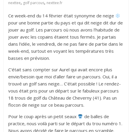
,
,
nexttee
golf parcous
nexttee.fr
petite
balle
Ce week-end du 14 février était synonyme de neige
blanche
pour une bonne partie du pays et qui dit neige dit dur de
jouer au golf. Les parcours où nous avons l’habitude de
jouer avec les copains étaient tous fermés. Je partais
dans l’idée, le vendredi, de ne pas faire de partie dans le
week-end, surtout en voyant les températures très
basses en prévision.
C’était sans compter sur Aurel qui avait encore plus
envie/besoin que moi d’aller faire un parcours. Oui, il a
trouvé un golf sans neige… C’était possible ! Le rendez-
vous était pris pour un départ sur le fabuleux parcours
18 trous de golf du Château de Cheverny (41). Pas un
flocon de neige sur ce beau parcours.
Pour le coup après un petit seaux
de balles de
practice, nous voilà parti sur le départ du trou numéro 1.
Nous avons décidé de faire le parcours en scramble.