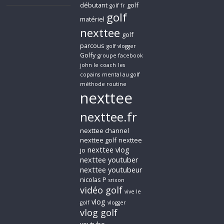
débutant
golf
golf fr
golf
matériel
nexttee
golf
parcous
golf vlogger
Golfy
groupe facebook
john le coach
les
copains
mental au golf
méthode routine
nexttee
nexttee.fr
nexttee channel
nexttee golf
nexttee
nexttee vlog
jo
nexttee youtuber
nexttee youtubeur
nicolas P
srixon
vidéo golf
vive le
vlog
golf
vlogger
vlog golf
youtube