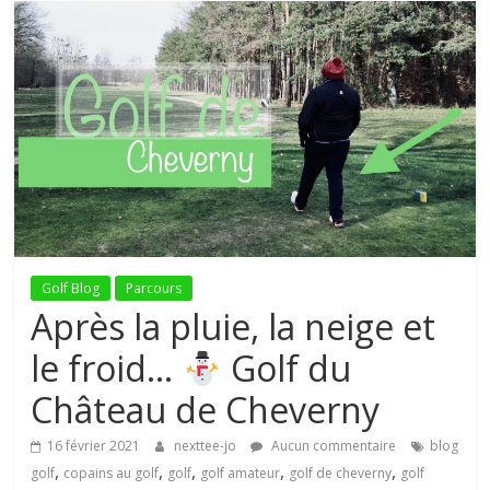
Chaîne
Youtube
de
trois
copains
Golf Blog
Parcours
Après la pluie, la neige et
Le
blog
le froid…
Golf du
Golf
Château de Cheverny
de
passionnés
16 février 2021
nexttee-jo
Aucun commentaire
blog
de
,
,
,
,
,
golf
copains au golf
golf
golf amateur
golf de cheverny
golf
la