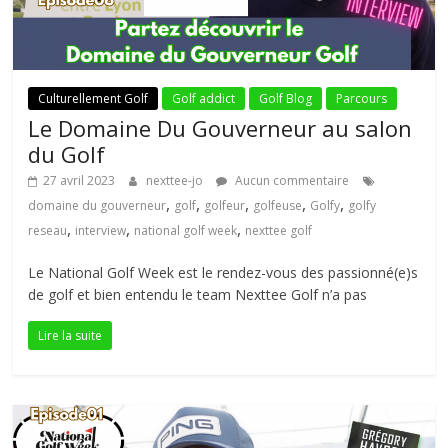
Culturellement Golf
Golf addict
Golf Blog
Parcours
Le Domaine Du Gouverneur au salon
du Golf
27 avril 2023
nexttee-jo
Aucun commentaire
,
,
,
,
,
domaine du gouverneur
golf
golfeur
golfeuse
Golfy
golfy
,
,
,
reseau
interview
national golf week
nexttee golf
Le National Golf Week est le rendez-vous des passionné(e)s
de golf et bien entendu le team Nexttee Golf n’a pas
Lire la suite