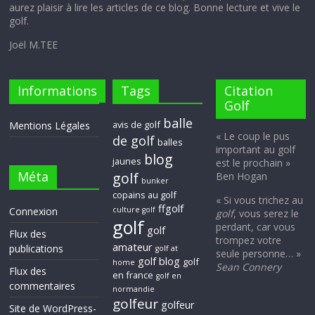
aurez plaisir à lire les articles de ce blog. Bonne lecture et vive le
golf.
Joël M.TEE
Informations
Tags
Citation
Golf
balle
avis de golf
Mentions Légales
« Le coup le pus
de golf
balles
important au golf
blog
jaunes
est le prochain »
Méta
golf
Ben Hogan
bunker
copains au golf
« Si vous trichez au
ffgolf
Connexion
culture golf
golf
, vous serez le
golf
perdant, car vous
golf
Flux des
trompez votre
amateur
publications
golf at
seule personne… »
golf blog
golf
home
Sean Connery
Flux des
en france
golf en
commentaires
normandie
golfeur
golfeur
Site de WordPress-