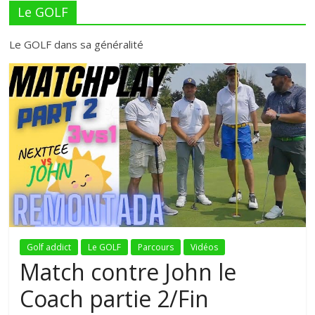
Le GOLF
Chaîne
Le GOLF dans sa généralité
Youtube
de
trois
copains
Le
blog
Golf
Golf addict
Le GOLF
Parcours
Vidéos
de
Match contre John le
passionnés
Coach partie 2/Fin
de
la