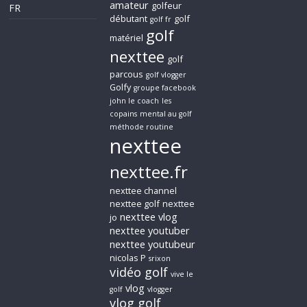
amateur
golfeur
FR
débutant
golf
golf fr
golf
matériel
nexttee
golf
parcous
golf vlogger
Golfy
groupe facebook
john le coach
les
copains
mental au golf
méthode routine
nexttee
nexttee.fr
nexttee channel
nexttee golf
nexttee
nexttee vlog
jo
nexttee youtuber
nexttee youtubeur
nicolas P
srixon
vidéo golf
vive le
vlog
golf
vlogger
vlog golf