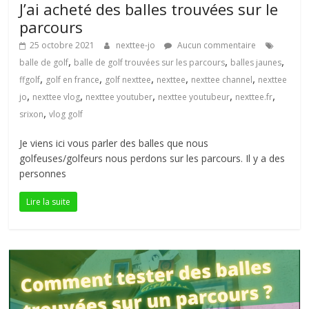
J’ai acheté des balles trouvées sur le
parcours
25 octobre 2021
nexttee-jo
Aucun commentaire
,
,
,
balle de golf
balle de golf trouvées sur les parcours
balles jaunes
,
,
,
,
,
ffgolf
golf en france
golf nexttee
nexttee
nexttee channel
nexttee
,
,
,
,
,
jo
nexttee vlog
nexttee youtuber
nexttee youtubeur
nexttee.fr
,
srixon
vlog golf
Je viens ici vous parler des balles que nous
golfeuses/golfeurs nous perdons sur les parcours. Il y a des
personnes
Lire la suite