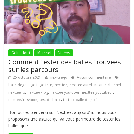
Golf addict
Matériel
Vidéos
Comment tester des balles trouvées
sur les parcours
25 octobre 2021
nexttee-jo
Aucun commentaire
,
,
,
,
,
,
balle degolf
golf
golfeur
nexttee
nexttee aurel
nexttee channel
,
,
,
,
nexttee jo
nexttee vlog
nexttee youtuber
nexttee youtubeur
,
,
,
nexttee.fr
srixon
test de balle
test de balle de golf
Bonjour et bienvenu sur Nexttee, aujourd’hui nous vous
proposons une astuce qui va vous permettre de tester les
balles que