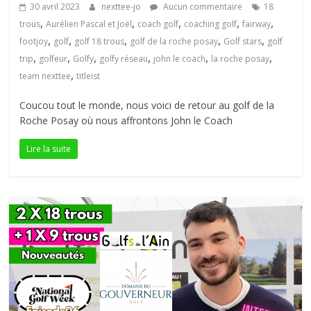
30 avril 2023
nexttee-jo
Aucun commentaire
18
petite
,
,
,
,
,
trous
Aurélien Pascal et Joël
coach golf
coaching golf
fairway
balle
,
,
,
,
,
footjoy
golf
golf 18 trous
golf de la roche posay
Golf stars
golf
blanche
,
,
,
,
,
,
trip
golfeur
Golfy
golfy réseau
john le coach
la roche posay
,
team nexttee
titleist
Coucou tout le monde, nous voici de retour au golf de la
Roche Posay où nous affrontons John le Coach
Lire la suite