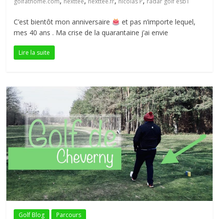
,
,
,
,
golfathome.com
nexttee
nexttee.fr
nicolas P
radar golf esb1
C’est bientôt mon anniversaire
et pas n’importe lequel,
mes 40 ans . Ma crise de la quarantaine j’ai envie
Lire la suite
Golf Blog
Parcours