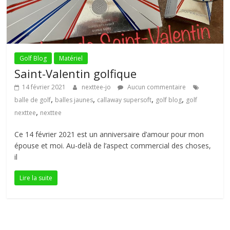
Golf Blog
Matériel
Saint-Valentin golfique
14 février 2021
nexttee-jo
Aucun commentaire
,
,
,
,
balle de golf
balles jaunes
callaway supersoft
golf blog
golf
,
nexttee
nexttee
Ce 14 février 2021 est un anniversaire d’amour pour mon
épouse et moi. Au-delà de l’aspect commercial des choses,
il
Lire la suite