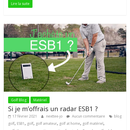
Lire la suite
Golf Blog
Matériel
Si je m’offrais un radar ESB1 ?
17 février 2021
nexttee-jo
Aucun commentaire
blog
,
,
,
,
,
,
golf
ESB1
golf
golf amateur
golf at home
golf matériel