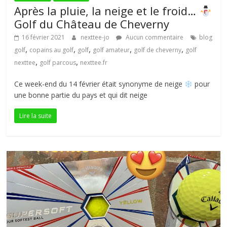
Après la pluie, la neige et le froid…
Golf du Château de Cheverny
16 février 2021
nexttee-jo
Aucun commentaire
blog
,
,
,
,
,
golf
copains au golf
golf
golf amateur
golf de cheverny
golf
,
,
nexttee
golf parcous
nexttee.fr
Ce week-end du 14 février était synonyme de neige
pour
une bonne partie du pays et qui dit neige
Lire la suite