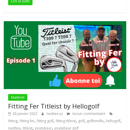
Lire la suite
Matériel
Fitting Fer Titleist by Hellogolf
26 janvier 2022
nexttee-jo
Aucun commentaire
,
,
,
,
,
,
,
fitting
fitting fer
fitting golf
fitting titleist
golf
golfenville
hellogolf
,
,
,
nexttee
titleist
youtubeur
youtubeur golf