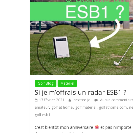
Golf Blog
Matériel
Si je m’offrais un radar ESB1 ?
17 février 2021
nexttee-jo
Aucun commentair
,
,
,
,
amateur
golf at home
golf matériel
golfathome.com
ne
golf esb1
C’est bientôt mon anniversaire
et pas n’importe 