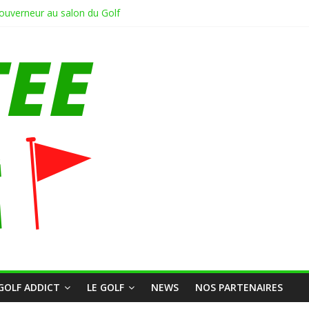
uverneur au salon du Golf
LF ?
E AU GOLF BLUEGREEN RENNES SAINT JACQUES
irdie en Hollande sur le pitch and putt Delfland #golf #putt #pitchandp
le Coach partie 2/Fin
GOLF ADDICT
LE GOLF
NEWS
NOS PARTENAIRES