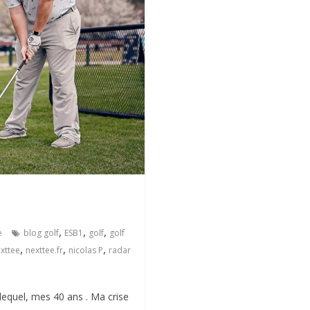
,
,
,
e
blog golf
ESB1
golf
golf
,
,
,
xttee
nexttee.fr
nicolas P
radar
lequel, mes 40 ans . Ma crise