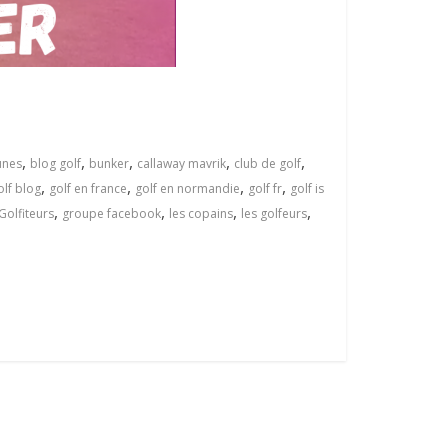
,
,
,
,
,
unes
blog golf
bunker
callaway mavrik
club de golf
,
,
,
,
olf blog
golf en france
golf en normandie
golf fr
golf is
,
,
,
,
Golfiteurs
groupe facebook
les copains
les golfeurs