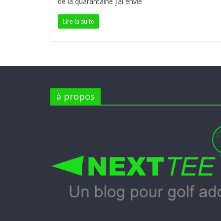
de la quarantaine j’ai envie
Lire la suite
à propos