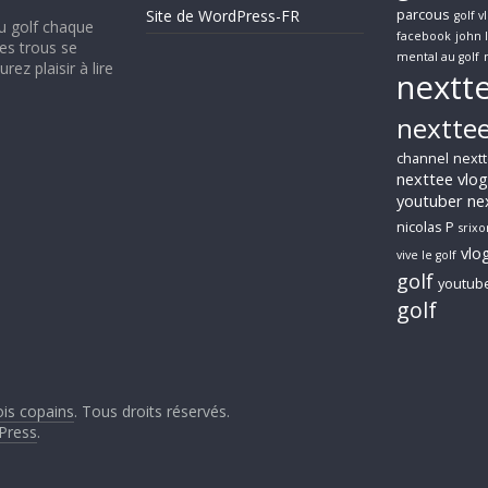
parcous
Site de WordPress-FR
golf v
au golf chaque
facebook
john 
Les trous se
mental au golf
ez plaisir à lire
nextt
nexttee
channel
nextt
nexttee vlog
youtuber
ne
nicolas P
srixo
vlo
vive le golf
golf
youtub
golf
ois copains
. Tous droits réservés.
Press
.