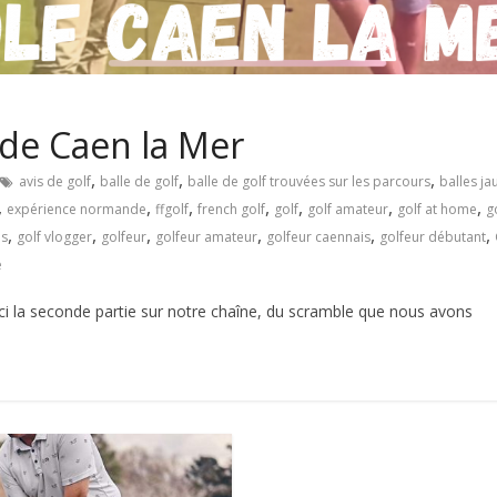
de Caen la Mer
,
,
,
avis de golf
balle de golf
balle de golf trouvées sur les parcours
balles ja
,
,
,
,
,
,
,
expérience normande
ffgolf
french golf
golf
golf amateur
golf at home
g
,
,
,
,
,
,
us
golf vlogger
golfeur
golfeur amateur
golfeur caennais
golfeur débutant
e
ci la seconde partie sur notre chaîne, du scramble que nous avons