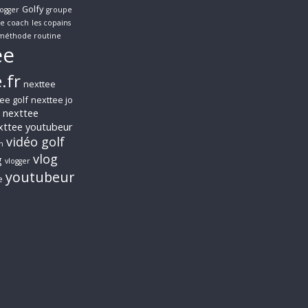
Golfy
logger
groupe
le coach
les copains
méthode routine
ee
.fr
nexttee
ee golf
nexttee jo
nexttee
xttee youtubeur
vidéo golf
n
vlog
g
vlogger
youtubeur
e