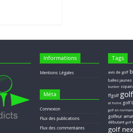
Informations
Tags
b
avis de golf
Mentions Légales
balles jaunes
copain
bunker
gol
Méta
ffgolf
golf 
at home
Connexion
golf en norman
golfeur ama
Flux des publications
débutant
golf 
golf ne
Flux des commentaires