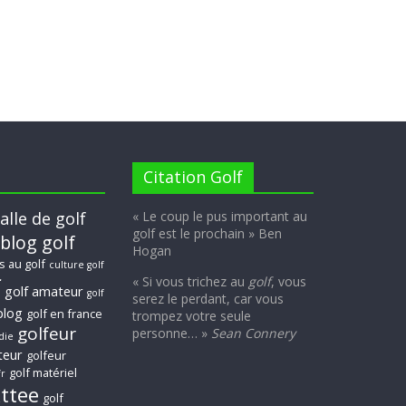
Citation Golf
alle de golf
« Le coup le pus important au
golf est le prochain » Ben
blog golf
Hogan
s au golf
culture golf
f
« Si vous trichez au
golf
, vous
golf amateur
golf
serez le perdant, car vous
blog
golf en france
trompez votre seule
golfeur
personne… »
Sean Connery
die
teur
golfeur
golf matériel
fr
xttee
golf