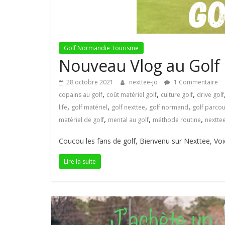
Golf Normandie Tourisme
Nouveau Vlog au Golf 
28 octobre 2021
nexttee-jo
1 Commentaire
,
,
,
copains au golf
coût matériel golf
culture golf
drive golf
,
,
,
,
life
golf matériel
golf nexttee
golf normand
golf parco
,
,
,
matériel de golf
mental au golf
méthode routine
nextte
Coucou les fans de golf, Bienvenu sur Nexttee, Voi
Lire la suite