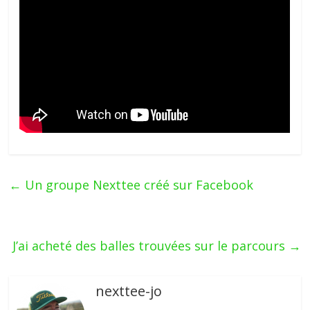
←
Un groupe Nexttee créé sur Facebook
J’ai acheté des balles trouvées sur le parcours
→
nexttee-jo