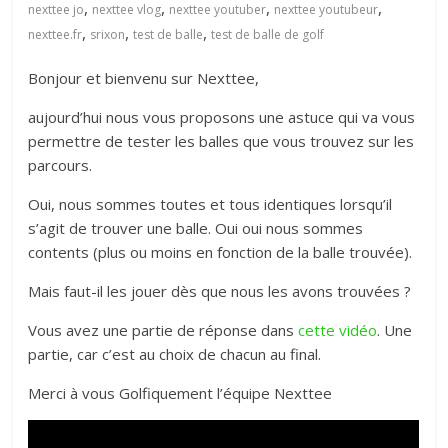
,
,
,
,
nexttee jo
nexttee vlog
nexttee youtuber
nexttee youtubeur
petite
,
,
,
nexttee.fr
srixon
test de balle
test de balle de golf
balle
blanche
Bonjour et bienvenu sur Nexttee,
aujourd’hui nous vous proposons une astuce qui va vous
permettre de tester les balles que vous trouvez sur les
parcours.
Oui, nous sommes toutes et tous identiques lorsqu’il
s’agit de trouver une balle. Oui oui nous sommes
contents (plus ou moins en fonction de la balle trouvée).
Mais faut-il les jouer dès que nous les avons trouvées ?
Vous avez une partie de réponse dans
cette vidéo
. Une
partie, car c’est au choix de chacun au final.
Merci à vous Golfiquement l’équipe Nexttee