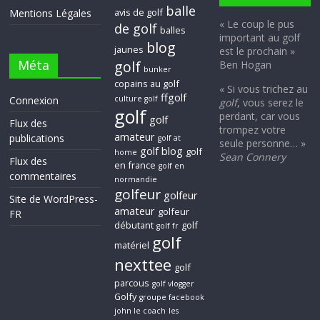
balle
avis de golf
Mentions Légales
« Le coup le pus
de golf
balles
important au golf
blog
jaunes
est le prochain »
Méta
golf
Ben Hogan
bunker
copains au golf
« Si vous trichez au
ffgolf
Connexion
culture golf
golf
, vous serez le
golf
perdant, car vous
golf
Flux des
trompez votre
amateur
publications
golf at
seule personne… »
golf blog
golf
home
Sean Connery
Flux des
en france
golf en
commentaires
normandie
golfeur
golfeur
Site de WordPress-
amateur
golfeur
FR
débutant
golf
golf fr
golf
matériel
nexttee
golf
parcous
golf vlogger
Golfy
groupe facebook
john le coach
les