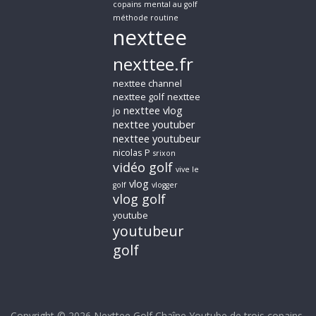
copains
mental au golf
méthode routine
nexttee
nexttee.fr
nexttee channel
nexttee golf
nexttee
nexttee vlog
jo
nexttee youtuber
nexttee youtubeur
nicolas P
srixon
vidéo golf
vive le
vlog
golf
vlogger
vlog golf
youtube
youtubeur
golf
Copyright © 2026
Nexttee Golf Chaîne Youtube de trois copains
.