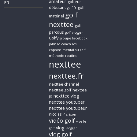
amateur
golfeur
FR
débutant
golf
golf fr
golf
matériel
nexttee
golf
parcous
golf vlogger
Golfy
groupe facebook
john le coach
les
copains
mental au golf
méthode routine
nexttee
nexttee.fr
nexttee channel
nexttee golf
nexttee
nexttee vlog
jo
nexttee youtuber
nexttee youtubeur
nicolas P
srixon
vidéo golf
vive le
vlog
golf
vlogger
vlog golf