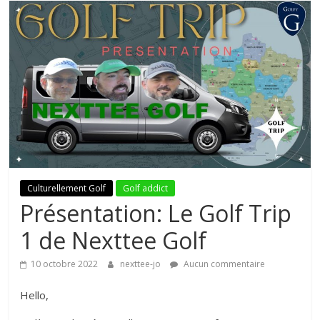
Chaîne
Youtube
de
trois
copains
Culturellement Golf
Golf addict
Présentation: Le Golf Trip
Le
blog
1 de Nexttee Golf
Golf
de
10 octobre 2022
nexttee-jo
Aucun commentaire
passionnés
Hello,
de
la