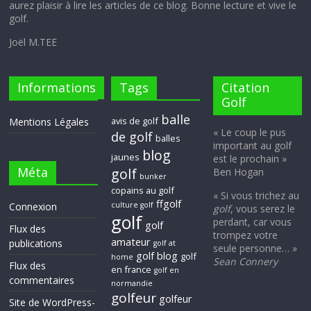
aurez plaisir à lire les articles de ce blog. Bonne lecture et vive le
golf.
Joël M.TEE
Informations
Tags
Citation
Golf
balle
avis de golf
Mentions Légales
« Le coup le pus
de golf
balles
important au golf
blog
jaunes
est le prochain »
Méta
golf
Ben Hogan
bunker
copains au golf
« Si vous trichez au
ffgolf
Connexion
culture golf
golf
, vous serez le
golf
perdant, car vous
golf
Flux des
trompez votre
amateur
publications
golf at
seule personne… »
golf blog
golf
home
Sean Connery
Flux des
en france
golf en
commentaires
normandie
golfeur
golfeur
Site de WordPress-