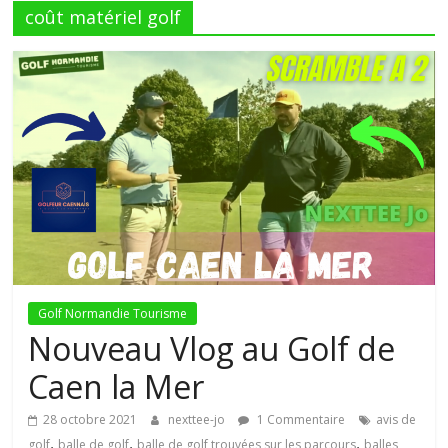
coût matériel golf
Chaîne
Youtube
de
trois
copains
Le
Golf Normandie Tourisme
blog
Nouveau Vlog au Golf de
Golf
de
Caen la Mer
passionnés
de
28 octobre 2021
nexttee-jo
1 Commentaire
avis de
,
,
,
la
golf
balle de golf
balle de golf trouvées sur les parcours
balles