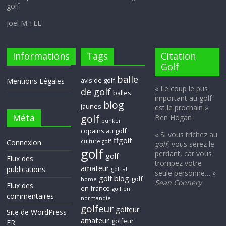
golf.
Joël M.TEE
Informations
Tags
Citation
Golf
balle
avis de golf
Mentions Légales
« Le coup le pus
de golf
balles
important au golf
blog
jaunes
est le prochain »
Méta
golf
Ben Hogan
bunker
copains au golf
« Si vous trichez au
ffgolf
Connexion
culture golf
golf
, vous serez le
golf
perdant, car vous
golf
Flux des
trompez votre
amateur
publications
golf at
seule personne… »
golf blog
golf
home
Sean Connery
Flux des
en france
golf en
commentaires
normandie
golfeur
golfeur
Site de WordPress-
amateur
golfeur
FR