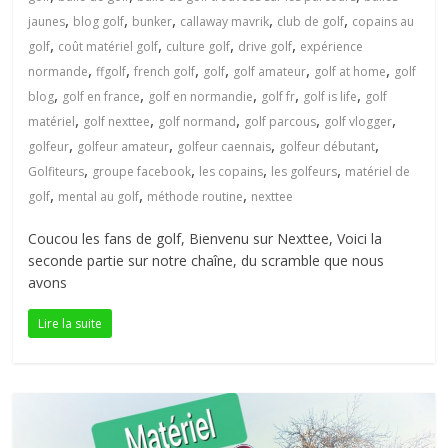
petite
,
,
,
,
,
jaunes
blog golf
bunker
callaway mavrik
club de golf
copains au
balle
,
,
,
,
golf
coût matériel golf
culture golf
drive golf
expérience
blanche
,
,
,
,
,
,
normande
ffgolf
french golf
golf
golf amateur
golf at home
golf
,
,
,
,
,
blog
golf en france
golf en normandie
golf fr
golf is life
golf
,
,
,
,
,
matériel
golf nexttee
golf normand
golf parcous
golf vlogger
,
,
,
,
golfeur
golfeur amateur
golfeur caennais
golfeur débutant
,
,
,
,
Golfiteurs
groupe facebook
les copains
les golfeurs
matériel de
,
,
,
golf
mental au golf
méthode routine
nexttee
Coucou les fans de golf, Bienvenu sur Nexttee, Voici la
seconde partie sur notre chaîne, du scramble que nous
avons
Lire la suite