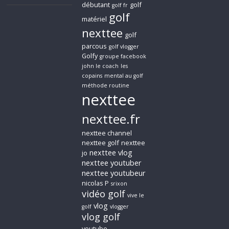
débutant
golf
golf fr
golf
matériel
nexttee
golf
parcous
golf vlogger
Golfy
groupe facebook
john le coach
les
copains
mental au golf
méthode routine
nexttee
nexttee.fr
nexttee channel
nexttee golf
nexttee
nexttee vlog
jo
nexttee youtuber
nexttee youtubeur
nicolas P
srixon
vidéo golf
vive le
vlog
golf
vlogger
vlog golf
youtube