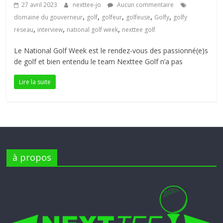
27 avril 2023
nexttee-jo
Aucun commentaire
petite
,
,
,
,
,
domaine du gouverneur
golf
golfeur
golfeuse
Golfy
golfy
balle
,
,
,
reseau
interview
national golf week
nexttee golf
blanche
Le National Golf Week est le rendez-vous des passionné(e)s
de golf et bien entendu le team Nexttee Golf n’a pas
Lire la suite
à propos