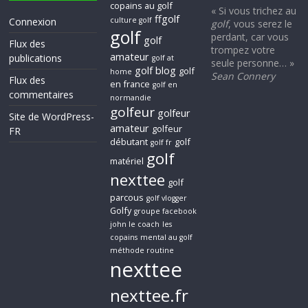
copains au golf
« Si vous trichez au
ffgolf
Connexion
culture golf
golf
, vous serez le
golf
perdant, car vous
golf
Flux des
trompez votre
amateur
publications
golf at
seule personne… »
golf blog
golf
home
Sean Connery
Flux des
en france
golf en
commentaires
normandie
golfeur
golfeur
Site de WordPress-
amateur
golfeur
FR
débutant
golf
golf fr
golf
matériel
nexttee
golf
parcous
golf vlogger
Golfy
groupe facebook
john le coach
les
copains
mental au golf
méthode routine
nexttee
nexttee.fr