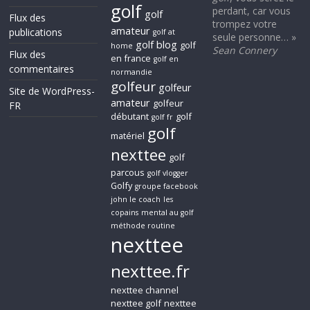
golf
perdant, car vous
golf
Flux des
trompez votre
amateur
publications
golf at
seule personne… »
golf blog
golf
home
Sean Connery
Flux des
en france
golf en
commentaires
normandie
golfeur
golfeur
Site de WordPress-
amateur
golfeur
FR
débutant
golf
golf fr
golf
matériel
nexttee
golf
parcous
golf vlogger
Golfy
groupe facebook
john le coach
les
copains
mental au golf
méthode routine
nexttee
nexttee.fr
nexttee channel
nexttee golf
nexttee