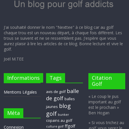
J'ai souhaité donner le nom "Nexttee" à ce blog car au golf
chaque trou est un nouveau départ, à chaque fois différent. Les
trous se suivent et ne se ressemblent pas. J'espère que vous
aurez plaisir à lire les articles de ce blog. Bonne lecture et vive le
golf.
Joël M.TEE
Informations
Tags
Citation
Golf
balle
avis de golf
Mentions Légales
« Le coup le pus
de golf
balles
important au golf
blog
jaunes
est le prochain »
Méta
golf
Ben Hogan
bunker
copains au golf
« Si vous trichez au
ffgolf
Connexion
culture golf
golf
, vous serez le