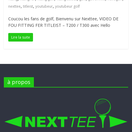
petite
,
,
,
nexttee
titleist
youtubeur
youtubeur golf
balle
Coucou les fans de golf, Bienvenu sur Nexttee, VIDEO DE
blanche
FOU FITTING FER TITLEIST – T200 / T300 avec Hello
Lire la suite
à propos