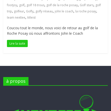
,
,
,
,
,
petite
footjoy
golf
golf 18 trous
golf de la roche posay
Golf stars
golf
,
,
,
,
,
,
balle
trip
golfeur
Golfy
golfy réseau
john le coach
la roche posay
blanche
,
team nexttee
titleist
Coucou tout le monde, nous voici de retour au golf de la
Roche Posay où nous affrontons John le Coach
Lire la suite
à propos