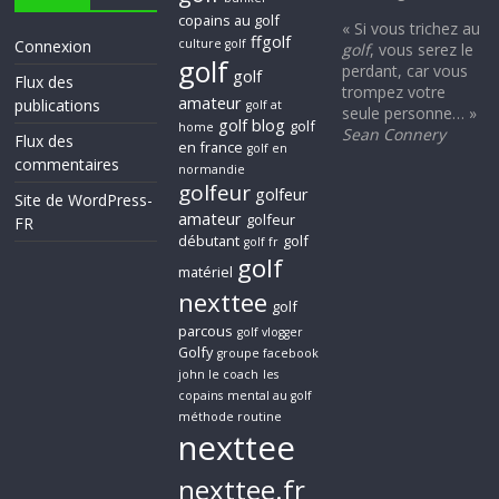
copains au golf
« Si vous trichez au
ffgolf
Connexion
culture golf
golf
, vous serez le
golf
perdant, car vous
golf
Flux des
trompez votre
amateur
publications
golf at
seule personne… »
golf blog
golf
home
Sean Connery
Flux des
en france
golf en
commentaires
normandie
golfeur
golfeur
Site de WordPress-
amateur
golfeur
FR
débutant
golf
golf fr
golf
matériel
nexttee
golf
parcous
golf vlogger
Golfy
groupe facebook
john le coach
les
copains
mental au golf
méthode routine
nexttee
nexttee.fr