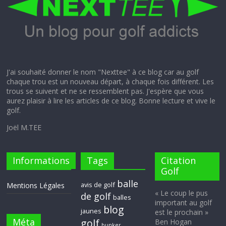
J'ai souhaité donner le nom "Nexttee" à ce blog car au golf
chaque trou est un nouveau départ, à chaque fois différent. Les
trous se suivent et ne se ressemblent pas. J'espère que vous
aurez plaisir à lire les articles de ce blog. Bonne lecture et vive le
golf.
Joël M.TEE
Informations
Tags
Citation
Golf
balle
avis de golf
Mentions Légales
« Le coup le pus
de golf
balles
important au golf
blog
jaunes
est le prochain »
Méta
golf
Ben Hogan
bunker