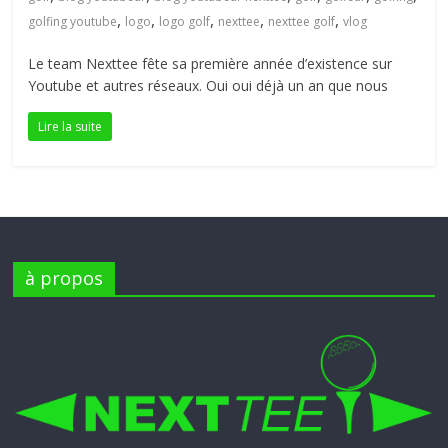
petite
,
,
,
,
,
golfing youtube
logo
logo golf
nexttee
nexttee golf
vlog
balle
Le team Nexttee fête sa première année d’existence sur
blanche
Youtube et autres réseaux. Oui oui déjà un an que nous
Lire la suite
à propos