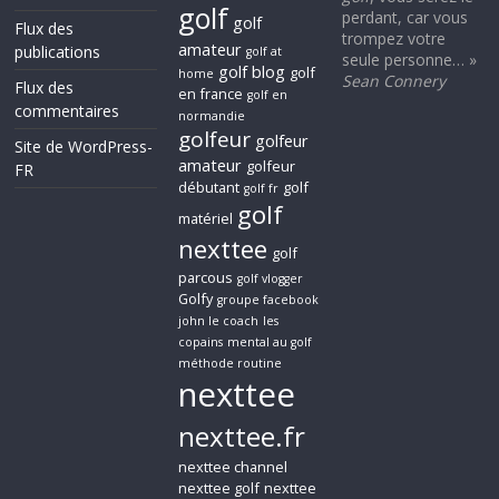
golf
perdant, car vous
golf
Flux des
trompez votre
amateur
publications
golf at
seule personne… »
golf blog
golf
home
Sean Connery
Flux des
en france
golf en
commentaires
normandie
golfeur
golfeur
Site de WordPress-
amateur
golfeur
FR
débutant
golf
golf fr
golf
matériel
nexttee
golf
parcous
golf vlogger
Golfy
groupe facebook
john le coach
les
copains
mental au golf
méthode routine
nexttee
nexttee.fr
nexttee channel
nexttee golf
nexttee