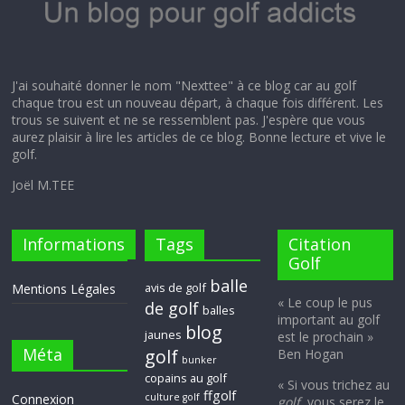
J'ai souhaité donner le nom "Nexttee" à ce blog car au golf
chaque trou est un nouveau départ, à chaque fois différent. Les
trous se suivent et ne se ressemblent pas. J'espère que vous
aurez plaisir à lire les articles de ce blog. Bonne lecture et vive le
golf.
Joël M.TEE
Informations
Tags
Citation
Golf
balle
avis de golf
Mentions Légales
« Le coup le pus
de golf
balles
important au golf
blog
jaunes
est le prochain »
Méta
golf
Ben Hogan
bunker
copains au golf
« Si vous trichez au
ffgolf
Connexion
culture golf
golf
, vous serez le