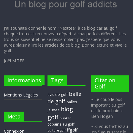
J'ai souhaité donner le nom "Nexttee" à ce blog car au golf
chaque trou est un nouveau départ, à chaque fois différent. Les
trous se suivent et ne se ressemblent pas. J'espère que vous
aurez plaisir à lire les articles de ce blog. Bonne lecture et vive le
golf.
Joël M.TEE
Informations
Tags
Citation
Golf
balle
avis de golf
Mentions Légales
« Le coup le pus
de golf
balles
important au golf
blog
jaunes
est le prochain »
Méta
golf
Ben Hogan
bunker
copains au golf
« Si vous trichez au
ffgolf
Connexion
culture golf
golf
, vous serez le