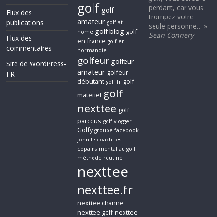
golf
perdant, car vous
golf
Flux des
trompez votre
amateur
publications
golf at
seule personne… »
golf blog
golf
home
Sean Connery
Flux des
en france
golf en
commentaires
normandie
golfeur
golfeur
Site de WordPress-
amateur
golfeur
FR
débutant
golf
golf fr
golf
matériel
nexttee
golf
parcous
golf vlogger
Golfy
groupe facebook
john le coach
les
copains
mental au golf
méthode routine
nexttee
nexttee.fr
nexttee channel
nexttee golf
nexttee