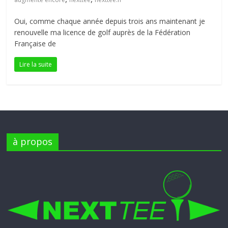
petite
Oui, comme chaque année depuis trois ans maintenant je
balle
renouvelle ma licence de golf auprès de la Fédération
blanche
Française de
Lire la suite
à propos