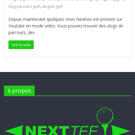
petite
,
vlog parcours golf
vlogeur golf
balle
Depuis maintenant quelques mois Nexttee est présent sur
blanche
Youtube en mode vidéo. Vous pouvez trouver des vlogs de
parcours, des
Lire la suite
à propos