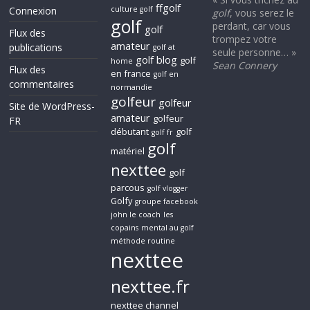
ffgolf
Connexion
culture golf
golf
, vous serez le
golf
perdant, car vous
golf
Flux des
trompez votre
amateur
publications
golf at
seule personne… »
golf blog
golf
home
Sean Connery
Flux des
en france
golf en
commentaires
normandie
golfeur
golfeur
Site de WordPress-
amateur
golfeur
FR
débutant
golf
golf fr
golf
matériel
nexttee
golf
parcous
golf vlogger
Golfy
groupe facebook
john le coach
les
copains
mental au golf
méthode routine
nexttee
nexttee.fr
nexttee channel