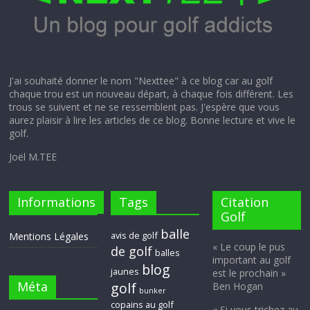
J'ai souhaité donner le nom "Nexttee" à ce blog car au golf
chaque trou est un nouveau départ, à chaque fois différent. Les
trous se suivent et ne se ressemblent pas. J'espère que vous
aurez plaisir à lire les articles de ce blog. Bonne lecture et vive le
golf.
Joël M.TEE
Informations
Tags
Citation
Golf
balle
avis de golf
Mentions Légales
« Le coup le pus
de golf
balles
important au golf
blog
jaunes
est le prochain »
Méta
golf
Ben Hogan
bunker
copains au golf
« Si vous trichez au