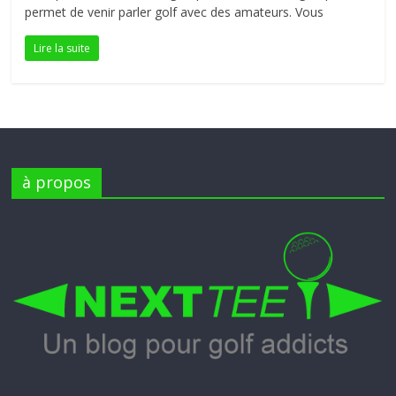
permet de venir parler golf avec des amateurs. Vous
petite
balle
Lire la suite
blanche
à propos