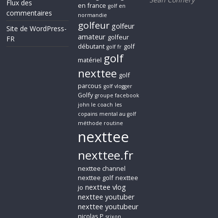
Flux des
en france
golf en
commentaires
normandie
golfeur
golfeur
Site de WordPress-
amateur
golfeur
FR
débutant
golf
golf fr
golf
matériel
nexttee
golf
parcous
golf vlogger
Golfy
groupe facebook
john le coach
les
copains
mental au golf
méthode routine
nexttee
nexttee.fr
nexttee channel
nexttee golf
nexttee
nexttee vlog
jo
nexttee youtuber
nexttee youtubeur
nicolas P
srixon