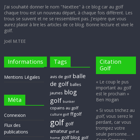
J'ai souhaité donner le nom "Nexttee" à ce blog car au golf
chaque trou est un nouveau départ, à chaque fois différent. Les
trous se suivent et ne se ressemblent pas. J'espère que vous
aurez plaisir à lire les articles de ce blog. Bonne lecture et vive le
golf.
Joël M.TEE
Informations
Tags
Citation
Golf
balle
avis de golf
Mentions Légales
« Le coup le pus
de golf
balles
important au golf
blog
jaunes
est le prochain »
Méta
golf
Ben Hogan
bunker
copains au golf
« Si vous trichez au
ffgolf
Connexion
culture golf
golf
, vous serez le
golf
perdant, car vous
golf
Flux des
trompez votre
amateur
publications
golf at
seule personne… »
golf blog
golf
home
Sean Connery