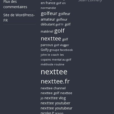
Flux des
en france
golf en
commentaires
normandie
golfeur
golfeur
Site de WordPress-
amateur
golfeur
FR
débutant
golf
golf fr
golf
matériel
nexttee
golf
parcous
golf vlogger
Golfy
groupe facebook
john le coach
les
copains
mental au golf
méthode routine
nexttee
nexttee.fr
nexttee channel
nexttee golf
nexttee
nexttee vlog
jo
nexttee youtuber
nexttee youtubeur
nicolas P
srixon