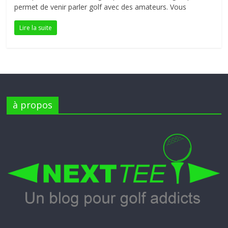
permet de venir parler golf avec des amateurs. Vous
petite
balle
Lire la suite
blanche
à propos