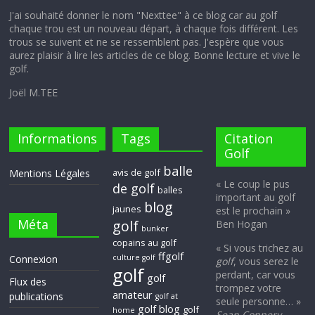
J'ai souhaité donner le nom "Nexttee" à ce blog car au golf
chaque trou est un nouveau départ, à chaque fois différent. Les
trous se suivent et ne se ressemblent pas. J'espère que vous
aurez plaisir à lire les articles de ce blog. Bonne lecture et vive le
golf.
Joël M.TEE
Informations
Tags
Citation
Golf
balle
avis de golf
Mentions Légales
« Le coup le pus
de golf
balles
important au golf
blog
jaunes
est le prochain »
Méta
golf
Ben Hogan
bunker
copains au golf
« Si vous trichez au
ffgolf
Connexion
culture golf
golf
, vous serez le
golf
perdant, car vous
golf
Flux des
trompez votre
amateur
publications
golf at
seule personne… »
golf blog
golf
home
Sean Connery